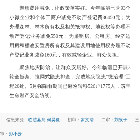
聚焦费用减免，让政策落实好。今年临澧已为
93个
小微企业和个体工商户减免不动产登记费36450元；为
办理森林、林木所有权及相关抵押权、地役权等办理不
动产登记业务减免550元；为廉租房、公租房、经济适
用房和棚改安置房所有权及其建设用地使用权办理不动
产登记业务减免160元，有效减轻企业、群众负担。
聚焦地灾防治，让群众安居好。今年临澧已开展
3
轮全链条、拉网式隐患排查，完成地灾隐患“微治理”工
程20处。5月强降雨期间已避险转移526户1775人，筑牢
生命财产安全防线。
信息来源：
临澧县局 何昊豫
初审：
罗文清
二审：
刘泉子
三
审：
彭小云