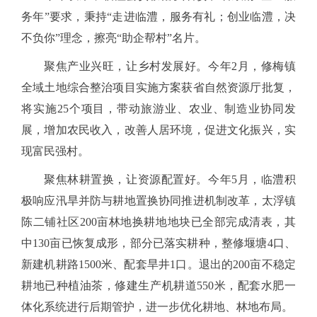
务年”要求，秉持“走进临澧，服务有礼；创业临澧，决
不负你”理念，擦亮“助企帮村”名片。
聚焦产业兴旺，让乡村发展好。今年
2月，修梅镇
全域土地综合整治项目实施方案获省自然资源厅批复，
将实施25个项目，带动旅游业、农业、制造业协同发
展，增加农民收入，改善人居环境，促进文化振兴，实
现富民强村。
聚焦林耕置换，让资源配置好。今年
5月，临澧积
极响应汛旱并防与耕地置换协同推进机制改革，太浮镇
陈二铺社区200亩林地换耕地地块已全部完成清表，其
中130亩已恢复成形，部分已落实耕种，整修堰塘4口、
新建机耕路1500米、配套旱井1口。退出的200亩不稳定
耕地已种植油茶，修建生产机耕道550米，配套水肥一
体化系统进行后期管护，进一步优化耕地、林地布局。