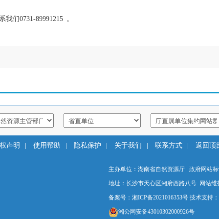
系我们
0731-89991215
。
权声明
|
使用帮助
|
隐私保护
|
关于我们
|
联系方式
|
返回顶
主办单位：湖南省自然资源厅 政府网站标识码：
地址：长沙市天心区湘府西路八号 网站维护电
备案号：湘ICP备2021016353号
技术支持：
湘公网安备43010302000926号