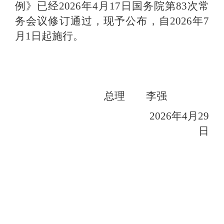
例》已经
2026
年
4
月
17
日国务院第
83
次常
务会议修订通过，现予公布，自
2026
年
7
月
1
日起施行。
总理 李强
2026
年
4
月
29
日