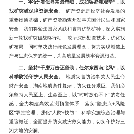
一、牢记
“看似寻常最奇崛，成如容易却艰辛”，以
找矿突破保障资源安全。
矿产资源是经济社会发展的
重要物质基础，矿产资源勘查开发事关国计民生和国家
安全。我们将聚焦国家紧缺和省内优势矿种，深入实施
新一轮找矿突破战略行动， 攻坚深部勘查技术，优化找
矿布局，同时坚决践行绿色发展理念，努力实现增储上
产与生态保护的统一，为高质量发展筑牢资源根基。
二、坚持
“千磨万击还坚劲，任尔东西南北风”，以
科学防治守护人民安全。
地质灾害防治事关人民生命
财产安全，湖南地质条件复杂，防灾任务艰巨。我们必
须坚持人民至上、生命至上，以
“时时放心不下”的责任
感，全力构建高效监测预警体系，落实“隐患点+风险
区”双控管理，强化“人防+技防”，科学实施综合治理与
避险搬迁，全面提升防灾减灾救灾能力，切实守护好三
湘大地的安澜。