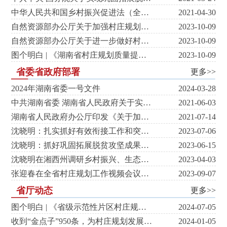
中华人民共和国乡村振兴促进法（全文）
2021-04-30
自然资源部办公厅关于加强村庄规划促进乡村振兴的通知
2023-10-09
自然资源部办公厅关于进一步做好村庄规划工作的意见
2023-10-09
图个明白 | 《湖南省村庄规划质量提升工作方案》要点
2023-10-09
省委省政府部署
更多>>
2024年湖南省委一号文件
2024-03-28
中共湖南省委 湖南省人民政府关于实现巩固拓展脱贫攻坚成果同乡村振兴有效衔接的实施意见
2021-06-03
湖南省人民政府办公厅印发《关于加强村庄规划工作 服务全面推进乡村振兴的通知》
2021-07-14
沈晓明：扎实抓好有效衔接工作和突出问题整改 着力提高全面推进乡村振兴的效力效能
2023-07-06
沈晓明：抓好巩固拓展脱贫攻坚成果同乡村振兴有效衔接 推动宜居宜业和美乡村建设取得新成效
2023-06-15
沈晓明在湘西州调研乡村振兴、生态保护修复等工作
2023-04-03
张迎春在全省村庄规划工作视频会议上指出 要扎实推进村庄规划质量提升，确保实用、管用、好用
2023-09-07
省厅动态
更多>>
图个明白 | 《省级示范性片区村庄规划质量提升工作方案》
2024-07-05
收到“金点子”950条，为村庄规划发展送来“金钥匙”！
2024-01-05