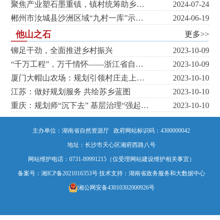
聚焦产业塑石墨重镇，镇村统筹助乡村振兴 ——郴州市北湖区鲁塘镇国土空间规划（2021-2035年）
2024-07-24
郴州市汝城县沙洲区域“九村一库”示范片区村庄规划
2024-06-19
他山之石
更多>>
铆足干劲，全面推进乡村振兴
2023-10-09
“千万工程”，万千情怀——浙江省自然资源管理工作支撑“千万工程”见闻
2023-10-09
厦门大帽山农场：规划引领村庄走上振兴路
2023-10-10
江苏：做好规划服务 共绘苏乡蓝图
2023-10-10
重庆：规划师“沉下去” 基层治理“强起来”
2023-10-10
主办单位：湖南省自然资源厅 政府网站标识码：4300000042
地址：长沙市天心区湘府西路八号
网站维护电话：0731-89991215（仅受理网站建设维护相关事宜）
备案号：湘ICP备2021016353号
技术支持：湖南省政务服务和大数据中心
湘公网安备43010302000926号