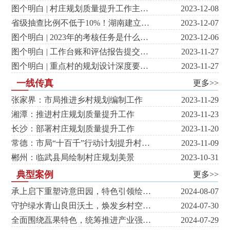
图个明白 | 村庄规划质量提升工作主体是谁，是否可邀请第三方公司承担评估工作？村庄规划质量提升工作热点问...
2023-12-08
省级抽查比例不低于10%！湖南建立村庄规划部门联合审查机制
2023-12-07
图个明白 | 2023年的考核任务是什么，重点村的质量提升工作如何安排？村庄规划质量提升工作热点问题答疑（十...
2023-12-06
图个明白 | 工作台账和评估报告提交时间及相关要求？村庄规划质量提升工作热点问题答疑（九）
2023-11-27
图个明白 | 重点村的规划设计深度要如何？村庄规划质量提升工作热点问题答疑（八）
2023-11-27
一线传真
更多>>
张家界：市局推进乡村规划编制工作
2023-11-29
湘潭：推进村庄规划质量提升工作
2023-11-23
长沙：部署村庄规划质量提升工作
2023-11-20
常德：市局“十百千”行动计划提升村庄规划质量
2023-11-09
郴州：临武县局绘制村庄规划美景
2023-10-31
典型案例
更多>>
承上启下重塑诗意田园，特色引领绘梦和美乡村——湘潭县射埠镇国土空间规划（2021-2035年）
2024-08-07
守护绿水青山良田沃土，焕发乡村空间新魅力 ——株洲市攸县黄丰桥镇国土空间规划（2021-2035年）
2024-07-30
全面围绕藠果特色，统筹推进产业强镇 ——津市市白衣镇国土空间规划（2021-2035年）
2024-07-29